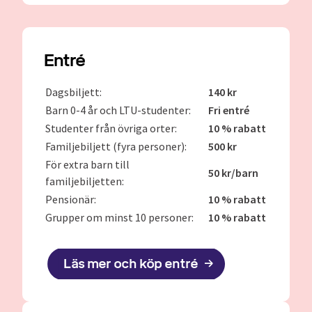
Entré
Dagsbiljett:
140 kr
Barn 0-4 år och LTU-studenter:
Fri entré
Studenter från övriga orter:
10 % rabatt
Familjebiljett (fyra personer):
500 kr
För extra barn till
50 kr/barn
familjebiljetten:
Pensionär:
10 % rabatt
Grupper om minst 10 personer:
10 % rabatt
Läs mer och köp entré