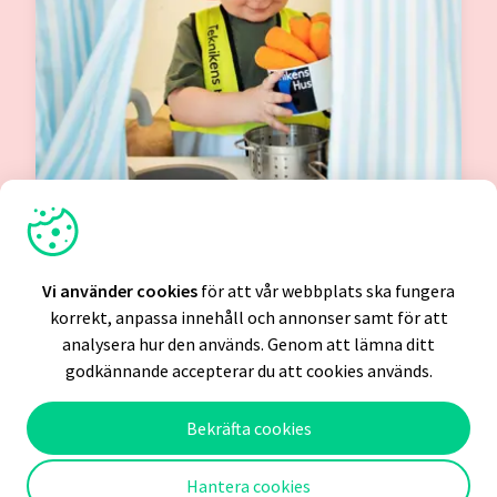
Vi använder cookies
UPPLEV HUSET
Lek och upptäck i Teknikens
Vi använder cookies
för att vår webbplats ska fungera
korrekt, anpassa innehåll och annonser samt för att
Hus spännande miljö
analysera hur den används. Genom att lämna ditt
godkännande accepterar du att cookies används.
Vad vill du bli när du blir stor? I Teknikens Hus får
du drömma
fritt. Med leken i fokus och grunden i
Bekräfta cookies
vetenskap vill vi väcka din
nyfikenhet.
Här får du utforska och lära dig mer om
Hantera cookies