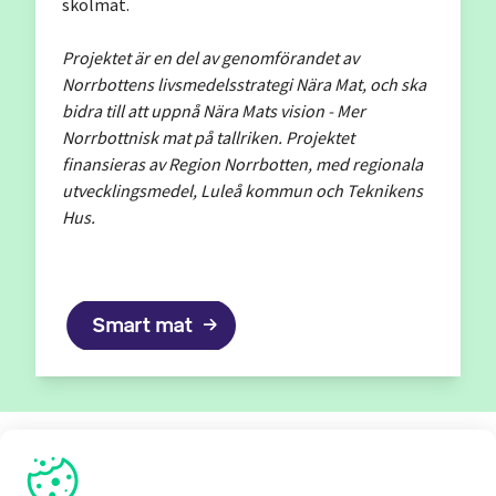
skolmat.
Projektet är en del av genomförandet av
Norrbottens livsmedelsstrategi Nära Mat, och ska
bidra till att uppnå Nära Mats vision - Mer
Norrbottnisk mat på tallriken. Projektet
finansieras av Region Norrbotten, med regionala
utvecklingsmedel, Luleå kommun och Teknikens
Hus.
Smart mat
Relaterat innehåll
Vi använder cookies