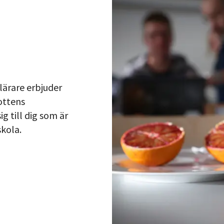
ärare erbjuder
ottens
g till dig som är
skola.