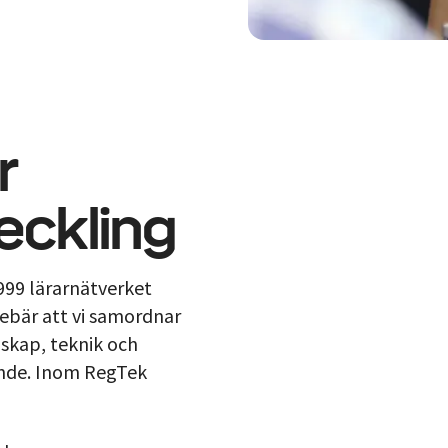
r
ckling
999 lärarnätverket
ebär att vi samordnar
skap, teknik och
ande. Inom RegTek