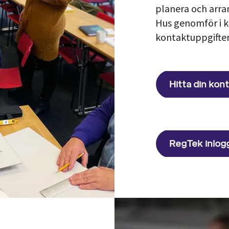
planera och arra
Hus genomför i 
kontaktuppgifter
Hitta din kon
RegTek inlog