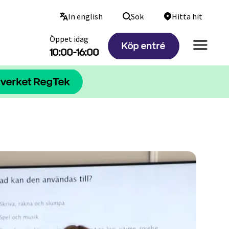
In english
Sök
Hitta hit
Öppet idag
Köp entré
10:00-16:00
tverket RegTek