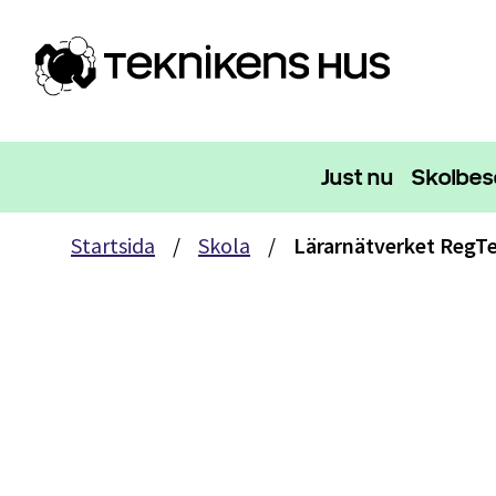
Just nu
Skolbe
Startsida
/
Skola
/
Lärarnätverket RegT