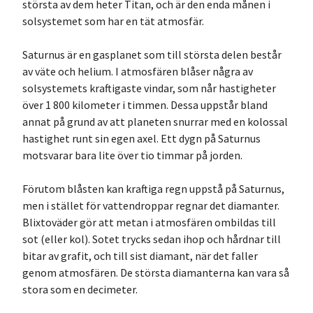
största av dem heter Titan, och är den enda månen i
solsystemet som har en tät atmosfär.
Saturnus är en gasplanet som till största delen består
av väte och helium. I atmosfären blåser några av
solsystemets kraftigaste vindar, som når hastigheter
över 1 800 kilometer i timmen. Dessa uppstår bland
annat på grund av att planeten snurrar med en kolossal
hastighet runt sin egen axel. Ett dygn på Saturnus
motsvarar bara lite över tio timmar på jorden.
Förutom blåsten kan kraftiga regn uppstå på Saturnus,
men i stället för vattendroppar regnar det diamanter.
Blixtoväder gör att metan i atmosfären ombildas till
sot (eller kol). Sotet trycks sedan ihop och hårdnar till
bitar av grafit, och till sist diamant, när det faller
genom atmosfären. De största diamanterna kan vara så
stora som en decimeter.