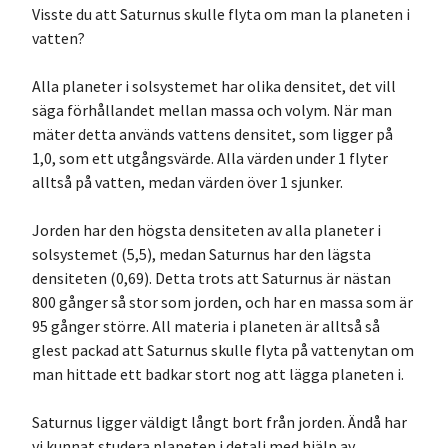
Visste du att Saturnus skulle flyta om man la planeten i
vatten?
Alla planeter i solsystemet har olika densitet, det vill
säga förhållandet mellan massa och volym. När man
mäter detta används vattens densitet, som ligger på
1,0, som ett utgångsvärde. Alla värden under 1 flyter
alltså på vatten, medan värden över 1 sjunker.
Jorden har den högsta densiteten av alla planeter i
solsystemet (5,5), medan Saturnus har den lägsta
densiteten (0,69). Detta trots att Saturnus är nästan
800 gånger så stor som jorden, och har en massa som är
95 gånger större. All materia i planeten är alltså så
glest packad att Saturnus skulle flyta på vattenytan om
man hittade ett badkar stort nog att lägga planeten i.
Saturnus ligger väldigt långt bort från jorden. Ändå har
vi kunnat studera planeten i detalj med hjälp av